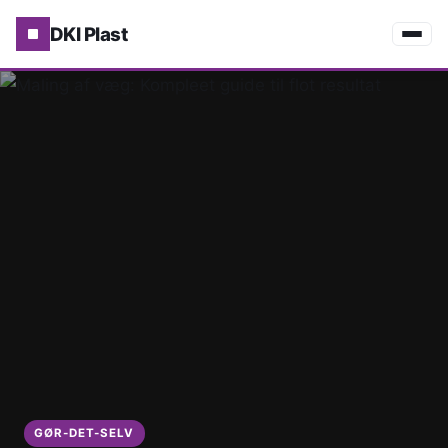
DKI Plast
GØR-DET-SELV