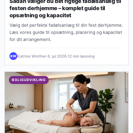
Sådan vælger du det rigtige fadølsanlæg til
festen derhjemme – komplet guide til
opsætning og kapacitet
Vælg det perfekte fadølsanlæg til din fest derhjemme.
Læs vores guide til opsætning, placering og kapacitet
for dit arrangement.
Katrine Winther
·
6. jul 2026
·
12 min læsning
KW
BOLIGUDVIKLING