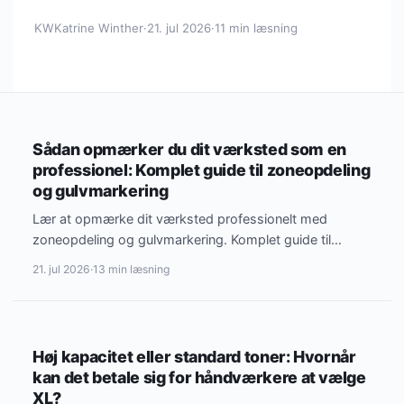
KW
Katrine Winther
·
21. jul 2026
·
11 min læsning
MATERIALER & VÆRKTØJ
Sådan opmærker du dit værksted som en
professionel: Komplet guide til zoneopdeling
og gulvmarkering
Lær at opmærke dit værksted professionelt med
zoneopdeling og gulvmarkering. Komplet guide til
sikkerhed, flow og orden i…
21. jul 2026
·
13 min læsning
MATERIALER & VÆRKTØJ
Høj kapacitet eller standard toner: Hvornår
kan det betale sig for håndværkere at vælge
XL?