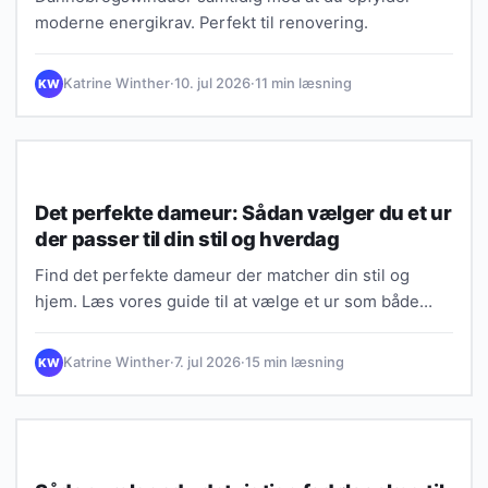
moderne energikrav. Perfekt til renovering.
Katrine Winther
·
10. jul 2026
·
11 min læsning
KW
INDRETNING & DESIGN
Det perfekte dameur: Sådan vælger du et ur
der passer til din stil og hverdag
Find det perfekte dameur der matcher din stil og
hjem. Læs vores guide til at vælge et ur som både…
Katrine Winther
·
7. jul 2026
·
15 min læsning
KW
GØR-DET-SELV