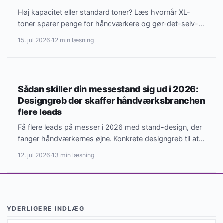
Høj kapacitet eller standard toner? Læs hvornår XL-
toner sparer penge for håndværkere og gør-det-selv-
ere med stort printforbrug.
15. jul 2026
·
12 min læsning
INDRETNING & DESIGN
Sådan skiller din messestand sig ud i 2026:
Designgreb der skaffer håndværksbranchen
flere leads
Få flere leads på messer i 2026 med stand-design, der
fanger håndværkernes øjne. Konkrete designgreb til at
skille…
12. jul 2026
·
13 min læsning
YDERLIGERE INDLÆG