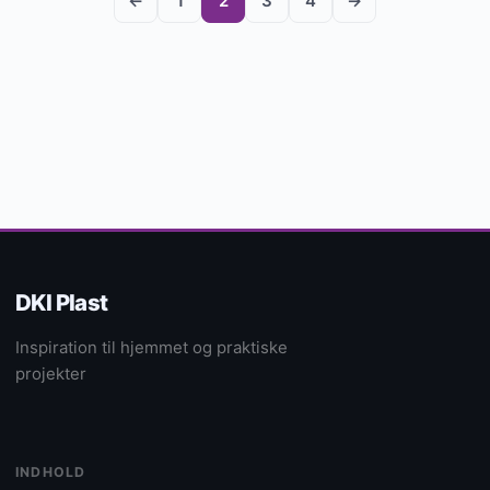
←
1
2
3
4
→
DKI Plast
Inspiration til hjemmet og praktiske
projekter
INDHOLD